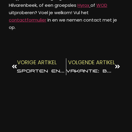
Hilvarenbeek, of een groepsles
Hyrox
of
WOD
uitproberen? Voel je welkom! Vul het
contactformulier
in en we nemen contact met je
op.
VORIGE ARTIKEL
VOLGENDE ARTIKEL
SPORTEN EN GEZONDE VOEDING VOOR IEDEREEN
VAKANTIE: BALANS TUSSEN ROUTINES LOSLATEN EN FIT BLIJVEN