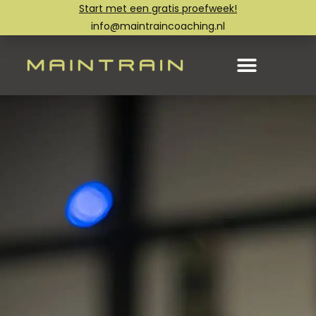
Start met een gratis proefweek!
info@maintraincoaching.nl