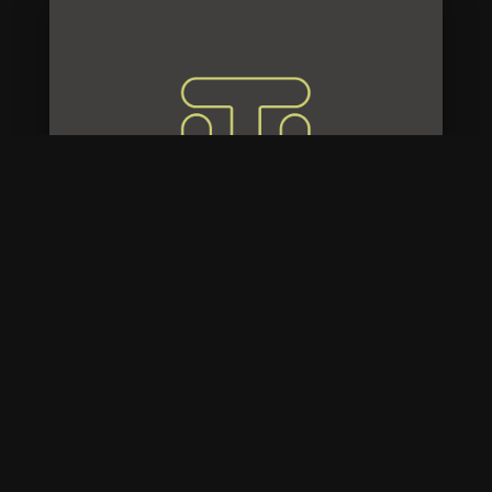
HILVARENBEEK
OVER MAINTRAIN
Contact
FAQ
De Maintrainers
Certificering