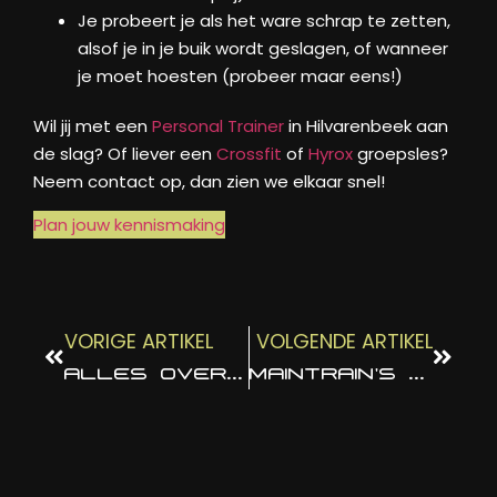
Je probeert je als het ware schrap te zetten,
alsof je in je buik wordt geslagen, of wanneer
je moet hoesten (probeer maar eens!)
Wil jij met een
Personal Trainer
in Hilvarenbeek aan
de slag? Of liever een
Crossfit
of
Hyrox
groepsles?
Neem contact op, dan zien we elkaar snel!
Plan jouw kennismaking
VORIGE ARTIKEL
VOLGENDE ARTIKEL
ALLES OVER MAINTRAIN!
MAINTRAIN’S BUSINESS BOOTCAMP