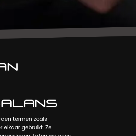
AN
BALANS
orden termen zoals
or elkaar gebruikt. Ze
oepassingen. Laten we eens