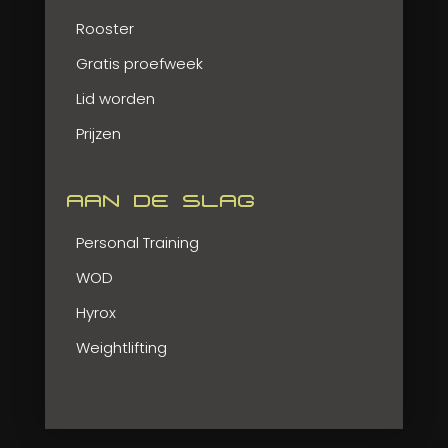
Rooster
Gratis proefweek
Lid worden
Prijzen
AAN DE SLAG
Personal Training
WOD
Hyrox
Weightlifting