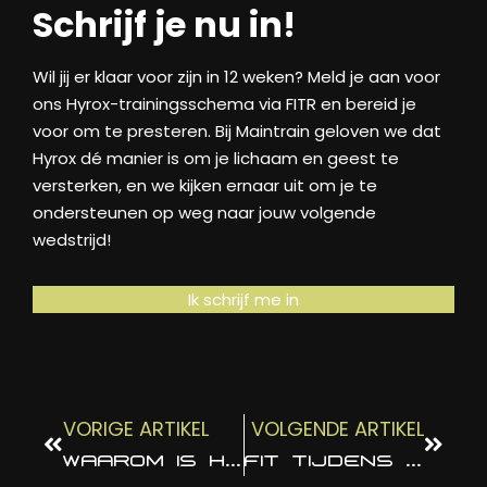
Schrijf je nu in!
Wil jij er klaar voor zijn in 12 weken? Meld je aan voor
ons Hyrox-trainingsschema via FITR en bereid je
voor om te presteren. Bij Maintrain geloven we dat
Hyrox dé manier is om je lichaam en geest te
versterken, en we kijken ernaar uit om je te
ondersteunen op weg naar jouw volgende
wedstrijd!
Ik schrijf me in
VORIGE ARTIKEL
VOLGENDE ARTIKEL
WAAROM IS HYBRIDE TRAINING DE PERFECTE FITNESSTREND VOOR IEDEREEN?
FIT TIJDENS DE FEESTDAGEN, ZO DOE JE DAT!